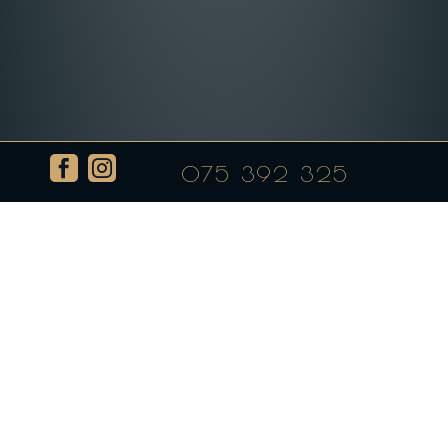


075 392 325
Биено сирење на скара