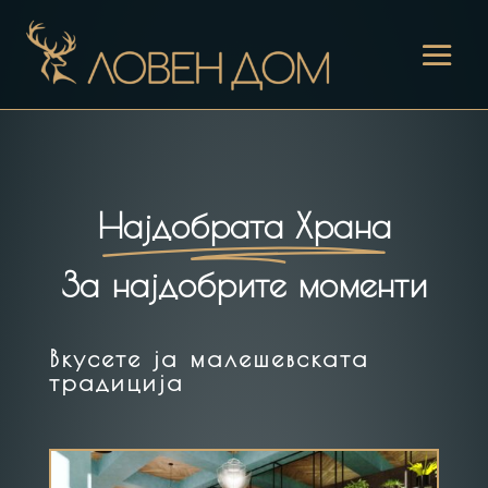
Најдобрата Храна
За најдобрите моменти
Вкусете ја малешевската
традиција