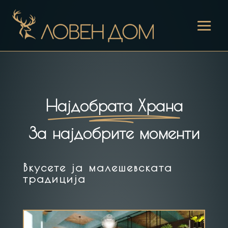
Најдобрата Храна
За најдобрите моменти
Вкусете ја малешевската
традиција