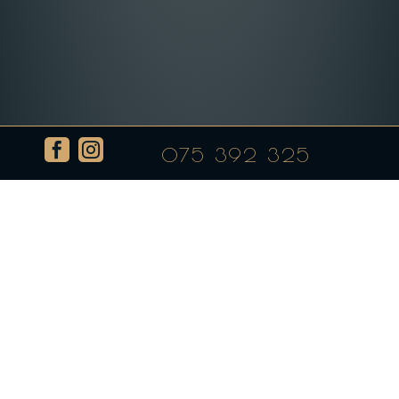


075 392 325
Цезар салата