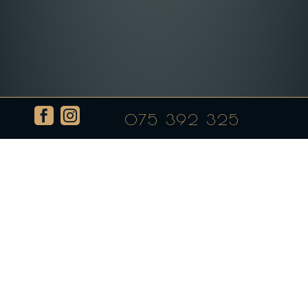


075 392 325
Филе од лосос со грилован зеленчук