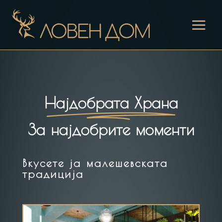
Најдобрата Храна
За најдобрите моменти
Вкусете ја малешевската
традиција