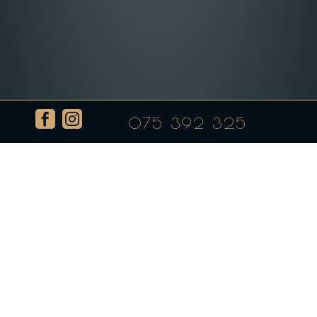


075 392 325
Пилешки стек на скара