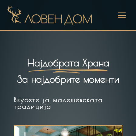
Најдобрата Храна
За најдобрите моменти
Вкусете ја малешевската
традиција