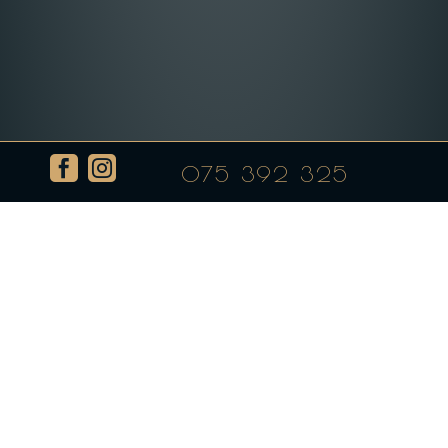


075 392 325
Пиперка со павлака