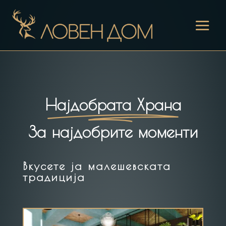
Најдобрата Храна
За најдобрите моменти
Вкусете ја малешевската
традиција