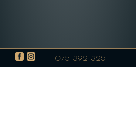


075 392 325
Рокфорд салата со крцкави
стапчиња