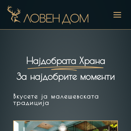
Најдобрата Храна
За најдобрите моменти
Вкусете ја малешевската
традиција