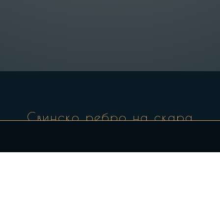
Свинско ребро на скара