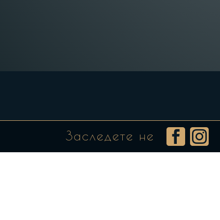
Заследете не

