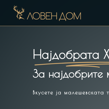
Најдобрата 
За најдобрите 
Вкусете ја малешевската 