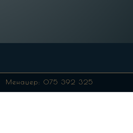
Менаџер:
075 392 325