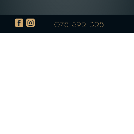


075 392 325
Добредојдовте во Ловен Дом Берово!
by
admin
|
Dec 1, 2022
|
Uncategorized
Добредојдовте во Ловен Дом Берово, каде
традиционалните малешевски јадења и деликатеси
од диво месо ве очекуваат во пријатен амбиент.
Нашиот ресторан е посветен на создавање на
гастрономско искуство кое ќе го задоволи вашето
непце и вашата душа. Во Ловен Дом...
Search