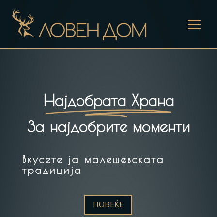
Најдобрата Храна
За најдобрите моменти
Вкусете ја малешевската
традиција
ПОВЕЌЕ