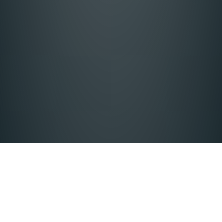
Свинско филе со праз и
сува пиперка
by
admin
|
Apr 11, 2023