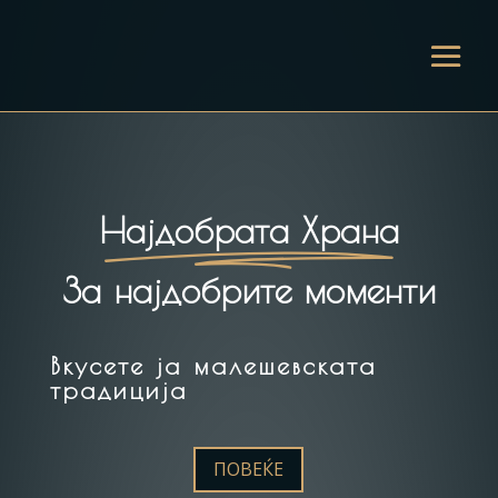
Најдобрата Храна
За најдобрите моменти
Вкусете ја малешевската
традиција
ПОВЕЌЕ