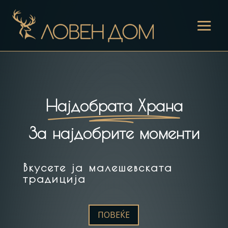
Најдобрата Храна
За најдобрите моменти
Вкусете ја малешевската
традиција
ПОВЕЌЕ