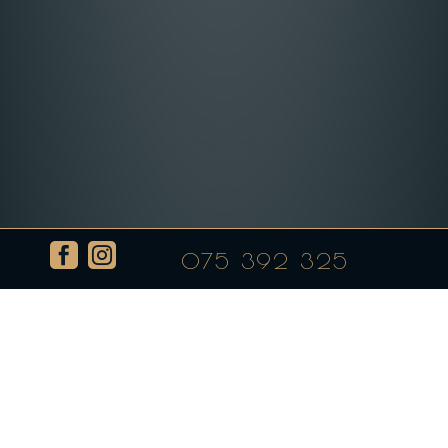


075 392 325
Свинско филе со праз и
сува пиперка
by
admin
|
Apr 11, 2023