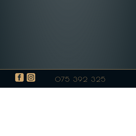


075 392 325
Свинско ребро на скара
by
admin
|
Apr 11, 2023
Свинска вешалица