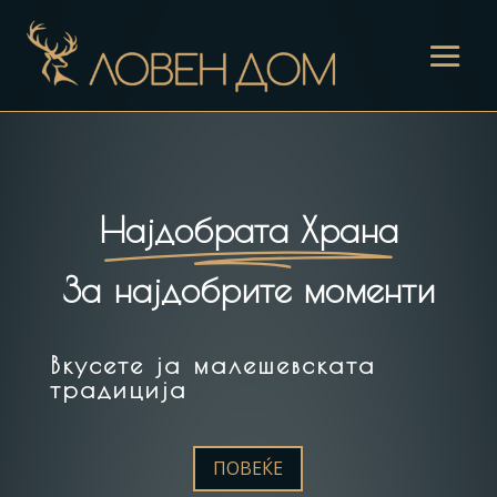
Најдобрата Храна
За најдобрите моменти
Вкусете ја малешевската
традиција
ПОВЕЌЕ